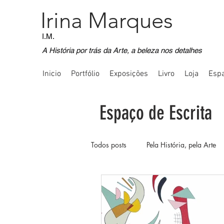
Irina Marques
I.M.
A História por trás da Arte, a beleza nos detalhes
Inicio
Portfólio
Exposições
Livro
Loja
Espa
Espaço de Escrita
Todos posts
Pela História, pela Arte
Voos Imaginativos
Registos Fot