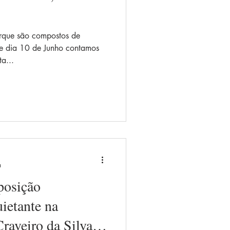
orque são compostos de
te dia 10 de Junho contamos
a...
a
posição
ietante na
raveiro da Silva