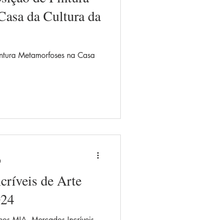
Infinito
Humor
asa da Cultura da
intura Metamorfoses na Casa
a
ríveis de Arte
024
 nos MIA, Mercados Incríveis