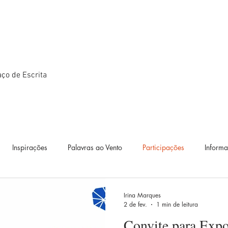
ço de Escrita
Inspirações
Palavras ao Vento
Participações
Inform
ográficos
Textos
Estudos
Diário de Bordo
Exposiçõ
Irina Marques
2 de fev.
1 min de leitura
Convite para Expo