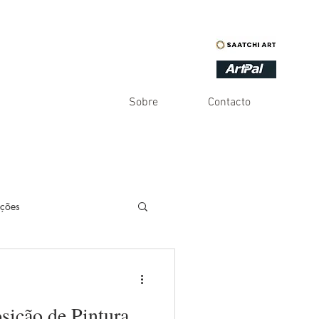
Sobre
Contacto
ações
es
Inventário
sição de Pintura