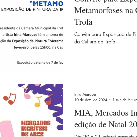
idianos
Diálogos artísticos
Metamorfoses
Metamorfoses
Metamorfoses na C
Trofa
Convite para Exposição de P
da Cultura da Trofa
Irina Marques
10 de dez. de 2024
1 min de leitur
MIA, Mercados Inc
edição de Natal 2
Dia 20 e 21 estarei presente