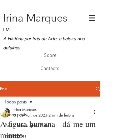
Irina Marques
I.M.
A História por trás da Arte, a beleza nos
detalhes
Sobre
Contacto
Post
Todos posts
Irina Marques
Todos posts
31 de mai. de 2023
2 min de leitura
A figura humana - dá-me um
Pela História, pela Arte
minuto
Inspirações