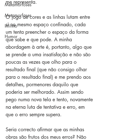
me representa.
Metamorfoses
Metamorfoses
O jogo de cores e as linhas lutam entre 
si no mesmo espaço confinado, cada 
Infinito
um tenta preencher o espaço da forma 
Humor
que sabe e que pode. A minha 
abordagem à arte é, portanto, algo que 
se prende a uma insatisfação e não são 
poucas as vezes que olho para o 
resultado final (que não consigo olhar 
para o resultado final) e me prendo aos 
detalhes, pormenores daquilo que 
poderia ser melhorado. Assim sendo 
pego numa nova tela e tento, novamente 
na eterna luta de tentativa e erro, em 
que o erro sempre supera.
Seria correcto afirmar que as minhas 
obras são frutos dos meus erros? Não 