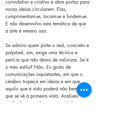
convidativo e criativo e abre portas para 
novas ideias circularem. Elas, 
cumprimentam-se, tocam-se e fundem-se. 
E não desenvolvo esta temática de que 
a arte é mesmo isso.
Se admiro quem pinte o real, concreto e 
palpável, sim, exige uma técnica e 
perícia que não deixo de valorizar. Se é 
o meu estilo? Não. Eu gosto de 
comunicações inquietantes, em que o 
cérebro tropeça em ideias e em que 
aquilo que é visto poderá não bem ser o 
que se vê à primeira vista. Analises 
profundas tomarão novos caminhos. 
Paralelismos serão diversos. Os vários 
significados e simbolismos estão ali 
presentes à frente do olhar do 
observador. Se ele os absorve ou 