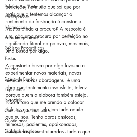
Palavras ao Vento
perfeição, há muito que sei que por 
mais que a tentemos alcançar o 
Participações
sentimento de frustração é constante. 
Informações
Mas se ainda a procuro? A resposta é 
sim, não uma procura por perfeição no 
Voos Imaginativos
significado literal da palavra, mas mais, 
Registos Fotográficos
uma busca por algo.
Textos
A constante busca por algo leva-me a 
Estudos
experimentar novos materiais, novas 
Diário de Bordo
técnicas, novas abordagens - é uma 
obra constantemente insatisfeita, talvez 
Exposições
porque quem a elabora também esteja. 
Inventário
Não é raro que me prendo a colocar 
defeitos na obra, ela tem tudo aquilo 
Comunicação Inquietante
que eu sou. Tenho obras ansiosas, 
Quotidianos
teimosas, pacientes, apaixonadas, 
Diálogos artísticos
desiludidas, desestruturadas - tudo o que 