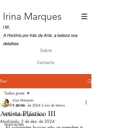
Irina Marques
I.M.
A História por trás da Arte, a beleza nos
detalhes
Sobre
Contacto
Post
Todos posts
Irina Marques
Todos posts
1 de out. de 2024
3 min de leitura
Artista Plástico III
Pela História, pela Arte
Atualizado:
2 de dez. de 2024
Inspirações
As constantes buscas não se prendem à 