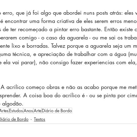
erro, que já foi algo que abordei nuns posts atrás: eles
 é encontrar uma forma criativa de eles serem erros meno
de ter recomeçado a pintar erro bastante. Então existe c
rarem comigo - o caso da aguarela - ou me sai os traba
lmente lixo e borradas. Talvez porque a aguarela seja um m
guma técnica, e apreciação de trabalhar com a água (mu
ela vai parar), não consigo fazer experiencias com ela
s. A acrilico começo obras e não as acabo porque me me
prender. A coisa boa do acrilico é - ou se pinta por cim
e algodão.  
Artes
Estudos
Anos
Arte
Diário de Bordo
Diário de Bordo
Textos