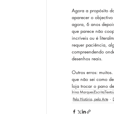
Agora a propósito do 
aparecer o objectivo
agora, 6 anos depois 
que parece não coope
incríveis ou é litera
requer paciência, al
compreendendo onde 
desenhos reais.
Outros erros: muito
que não sei como des
loja trocar o pano d
Irina Marques
Escrita
Texto
Pela História, pela Arte