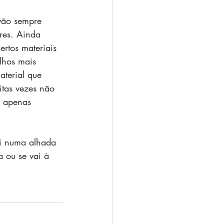
 vão sempre 
res. Ainda 
ertos materiais 
lhos mais 
aterial que 
itas vezes não 
, apenas 
ti numa alhada 
a ou se vai à 