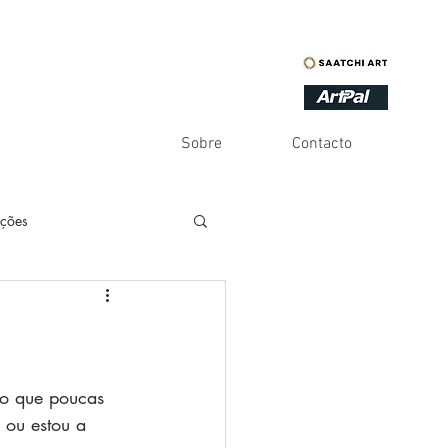
Sobre
Contacto
ações
es
Inventário
Infinito
Humor
o que poucas 
 ou estou a 