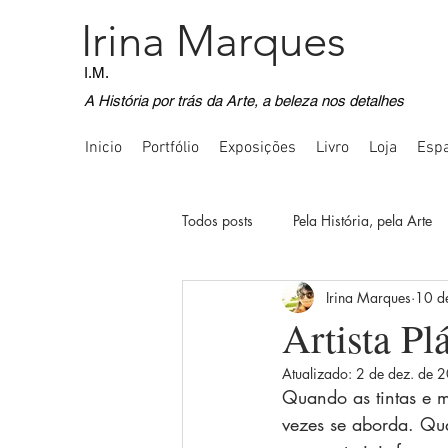
Irina Marques
I.M.
A História por trás da Arte, a beleza nos detalhes
Inicio
Portfólio
Exposições
Livro
Loja
Espa
Todos posts
Pela História, pela Arte
Irina Marques
10 d
Voos Imaginativos
Registos Fot
Artista Pl
Atualizado:
2 de dez. de 
Comunicação Inquietante
Quot
Quando as tintas e 
vezes se aborda. Qu