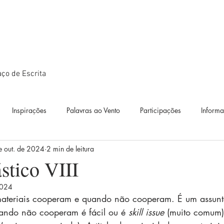
ço de Escrita
Inspirações
Palavras ao Vento
Participações
Inform
e out. de 2024
2 min de leitura
ográficos
Textos
Estudos
Diário de Bordo
Exposiçõ
ástico VIII
2024
idianos
Diálogos artísticos
Metamorfoses
Metamorfoses
materiais cooperam e quando não cooperam. É um assunt
ando não cooperam é fácil ou é 
skill issue
 (muito comum)