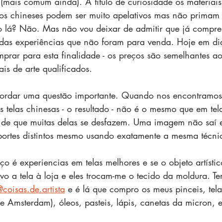
 (mais comum ainda). A titulo de curiosidade os materiais
os chineses podem ser muito apelativos mas não primam 
o lá? Não. Mas não vou deixar de admitir que já compre
adas experiências que não foram para venda. Hoje em di
rar para esta finalidade - os preços são semelhantes ao
ais de arte qualificados.
rdar uma questão importante. Quando nos encontramos 
s telas chinesas - o resultado - não é o mesmo que em tel
 de que muitas delas se desfazem. Uma imagem não saí 
ortes distintos mesmo usando exatamente a mesma técnic
o é experiencias em telas melhores e se o objeto artístic
vo a tela à loja e eles trocam-me o tecido da moldura. Te
coisas.de.artista
 e é lá que compro os meus pinceis, telas
Amsterdam), óleos, pasteis, lápis, canetas da micron, 