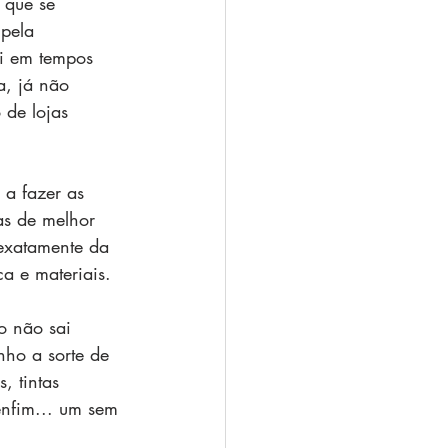
 que se 
pela 
i em tempos 
a, já não 
 de lojas 
a fazer as 
as de melhor 
exatamente da 
a e materiais.
o não sai 
nho a sorte de 
, tintas 
enfim... um sem 