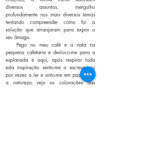
diversos assuntos, mergulho 
profundamente nos mais diversos temas 
tentando compreender como foi a 
solução que arranjaram para expor o 
seu âmago. 
   Pego no meu café e a nata na 
pequena cafetaria e desloco-me para a 
esplanada é aqui, após respirar toda 
esta inspiração sento-me a escrever ou 
por vezes a ler e sinto-me em paz. Oiço 
a natureza vejo as colorações das 
árvores a modificarem e inspiro.
Irina Marques
Escrita
Texto
Artes
inspiração
Braga
Diário de Bordo