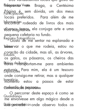
Palavras ao Vento
frequentar em Braga, a Centésima 
Página é, sem dúvida, um dos meus 
Participações
locais preferidos.  Para além de me 
Informações
encontrar rodeada de livros dos mais 
diversos temas, ela conjuga arte e uma 
Voos Imaginativos
pequena cafetaria no fundo.
Registos Fotográficos
   Gosto de me sentar na esplanada e 
observar o que me rodeia, estou no 
Textos
coração da cidade, mas ali, as árvores, 
Estudos
os galos, os pássaros, os cheiros das 
Diário de Bordo
flores transportam-me para ambientes 
naturais. Para mim, ela é um tesouro 
Exposições
onde consigo-me retirar, mas a qualquer 
Inventário
momento estou a passos de estar 
rodeada de pessoas.
Comunicação Inquietante
   O percorrer deste espaço é como se 
Quotidianos
me envolvesse em algo mágico desde a 
Diálogos artísticos
sua entrada - onde observo todos os 