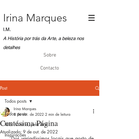
Irina Marques
I.M.
A História por trás da Arte, a beleza nos
detalhes
Sobre
Contacto
Post
Todos posts
Irina Marques
Todos posts
8 de out. de 2022
2 min de leitura
Centésima Página
Pela História, pela Arte
Atualizado:
9 de out. de 2022
Inspirações
   Dos variadíssimos locais que gosto de 