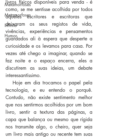
livros físicos disponíveis para venda - é 
Metamorfoses
como, se me sentisse acolhida por todos 
Metamorfoses
aqueles escritores e escritoras que 
deixaram os seus registos de vida, 
Infinito
vivências, experiências e pensamentos 
Humor
guardados ali à espera que desperte a 
curiosidade e os levamos para casa. Por 
vezes até chego a imaginar, quando se 
faz noite e o espaço encerra, eles a 
discutirem as suas ideias, um debate 
interessantíssimo. 
   Hoje em dia trocamos o papel pela 
tecnologia, e eu entendo o porquê. 
Contudo, não existe sentimento melhor 
que nos sentirmos acolhidos por um bom 
livro, sentir a textura das páginas, a 
capa que balança ou mesmo que rígida 
nos transmite algo, o cheiro, quer seja 
um livro mais antigo ou recente tem suas 