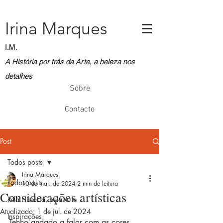
Irina Marques
I.M.
A História por trás da Arte, a beleza nos
detalhes
Sobre
Contacto
Post
Todos posts
Irina Marques
Todos posts
10 de mai. de 2024
2 min de leitura
Considerações artísticas
Pela História, pela Arte
Atualizado:
1 de jul. de 2024
Inspirações
Tenho andado a falar com as cores. 