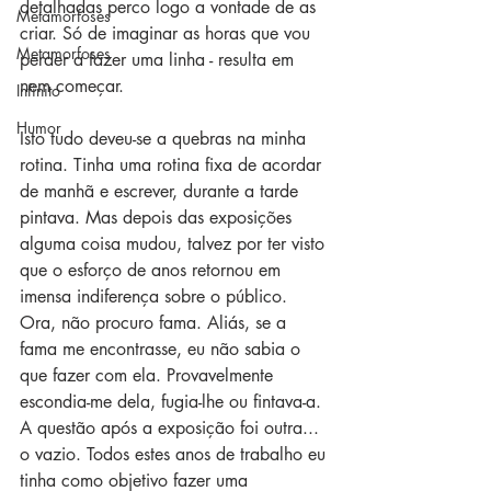
detalhadas perco logo a vontade de as 
Metamorfoses
criar. Só de imaginar as horas que vou 
Metamorfoses
perder a fazer uma linha - resulta em 
nem começar.
Infinito
Humor
Isto tudo deveu-se a quebras na minha 
rotina. Tinha uma rotina fixa de acordar 
de manhã e escrever, durante a tarde 
pintava. Mas depois das exposições 
alguma coisa mudou, talvez por ter visto 
que o esforço de anos retornou em 
imensa indiferença sobre o público. 
Ora, não procuro fama. Aliás, se a 
fama me encontrasse, eu não sabia o 
que fazer com ela. Provavelmente 
escondia-me dela, fugia-lhe ou fintava-a. 
A questão após a exposição foi outra... 
o vazio. Todos estes anos de trabalho eu 
tinha como objetivo fazer uma 