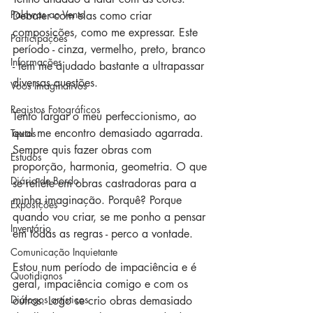
Palavras ao Vento
Debater com elas como criar 
composições, como me expressar. Este 
Participações
período - cinza, vermelho, preto, branco 
Informações
- tem me ajudado bastante a ultrapassar 
diversas questões.
Voos Imaginativos
Registos Fotográficos
Tento largar o meu perfeccionismo, ao 
qual me encontro demasiado agarrada. 
Textos
Sempre quis fazer obras com 
Estudos
proporção, harmonia, geometria. O que 
Diário de Bordo
se reflete em obras castradoras para a 
minha imaginação. Porquê? Porque 
Exposições
quando vou criar, se me ponho a pensar 
Inventário
em todas as regras - perco a vontade. 
Comunicação Inquietante
Estou num período de impaciência e é 
Quotidianos
geral, impaciência comigo e com os 
Diálogos artísticos
outros. Logo se crio obras demasiado 