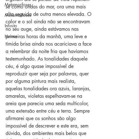
Metamorfoses
se como ondas do mar, ora uma mais 
alta seguida de outra menos elevada. O 
Metamorfoses
calor e o sol ainda não se encontravam 
Infinito
no seu auge, ainda estávamos nas 
Humor
primeiras horas da manhã, uma leve e 
tímida brisa ainda nos acariciava a face 
a relembrar da noite fria que havíamos 
testemunhado. As tonalidades daquele 
céu, é algo quase impossível de 
reproduzir quer seja por palavras, quer 
por alguma pintura mais realista, 
aquelas tonalidades ora azuis, laranjas, 
amarelas, violetas espelhavam-se na 
areia que parecia uma seda multicolor, 
uma extensão entre céu e terra. Sempre 
afirmarei que os sonhos são algo 
impossível de descrever e este era, sem 
dúvida, dos ambientes mais belos que 