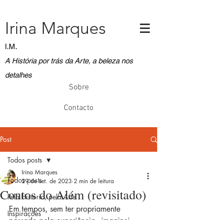
Irina Marques
I.M.
A História por trás da Arte, a beleza nos
detalhes
Sobre
Contacto
Post
Todos posts
Irina Marques
Todos posts
29 de set. de 2023
2 min de leitura
Contos do Além (revisitado)
Pela História, pela Arte
Em tempos, sem ter propriamente 
Inspirações