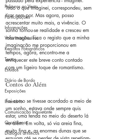
passado pela experiência - imaginei. 
Palavras ao Vento
Tudo o que imaginei, correspondeu, sem 
tirar nem por. Mas agora, posso 
Participações
acrescentar muito mais, a vivência. O 
Informações
sonho tornou-se realidade e cresceu em 
informação. Fica o registo que a minha 
Voos Imaginativos
imaginação me proporcionou em 
Registos Fotográficos
tempos, agora, encontro-me a 
Textos
enriquecer este breve conto contado 
com um ligeiro toque de romantismo.
Estudos
Diário de Bordo
Contos do Além
Exposições
Foi como se tivesse acordado a meio de 
Inventário
um sonho, estava onde sempre quis 
Comunicação Inquietante
estar, uma tenda no meio do deserto lá 
Quotidianos
no além. Em volta, só via areia fina, 
muito fina e, as enormes dunas que se 
Diálogos artísticos
erguiam até se perder de vista repetiam-