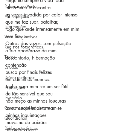
Pergunto sempre a vida toda
Palavras ao Vento
mas nunca a encontrei
as vezes invadida por calor intenso
Participações
que me faz suar, batalhar,
Informações
fogo que arde intensamente em mim
sem fim...
Voos Imaginativos
Outras das vezes, sem pulsação
Registos Fotográficos
o frio apodera-se de mim
Textos
desconforto, hibernação 
contenção
Estudos
busca por finais felizes
Diário de Bordo
em caminhos incertos.
Tenho para mim ser um ser fútil
Exposições
de tão sensível que sou
Inventário
não meço as minhas loucuras
Comunicação Inquietante
as consequências tornam-se
minhas inquietações
Quotidianos
movo-me de paixões
Diálogos artísticos
não realizáveis