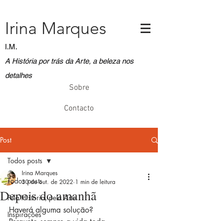
Irina Marques
I.M.
A História por trás da Arte, a beleza nos
detalhes
Sobre
Contacto
Post
Todos posts
Irina Marques
Todos posts
30 de out. de 2022
1 min de leitura
Depois do amanhã
Pela História, pela Arte
Haverá alguma solução?
Inspirações