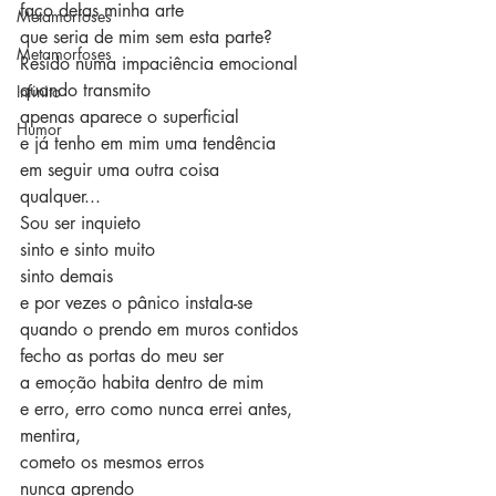
faço delas minha arte
Metamorfoses
que seria de mim sem esta parte?
Metamorfoses
Resido numa impaciência emocional
quando transmito 
Infinito
apenas aparece o superficial
Humor
e já tenho em mim uma tendência
em seguir uma outra coisa
qualquer...
Sou ser inquieto
sinto e sinto muito
sinto demais 
e por vezes o pânico instala-se
quando o prendo em muros contidos
fecho as portas do meu ser
a emoção habita dentro de mim
e erro, erro como nunca errei antes,
mentira, 
cometo os mesmos erros
nunca aprendo