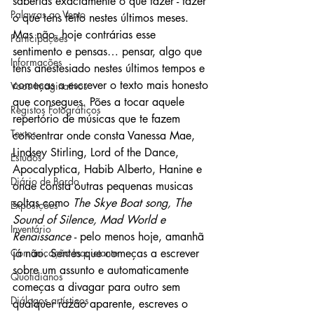
saberias exactamente o que fazer - fazer 
Palavras ao Vento
o que tens feito nestes últimos meses. 
Mas não, hoje contrárias esse 
Participações
sentimento e pensas… pensar, algo que 
Informações
tens anestesiado nestes últimos tempos e 
começas a escrever o texto mais honesto 
Voos Imaginativos
que consegues. Pões a tocar aquele 
Registos Fotográficos
repertório de músicas que te fazem 
Textos
concentrar onde consta Vanessa Mae, 
Lindsey Stirling, Lord of the Dance, 
Estudos
Apocalyptica, Habib Alberto, Hanine e 
Diário de Bordo
onde consta outras pequenas musicas 
soltas como 
The Skye Boat song, The 
Exposições
Sound of Silence, Mad World e 
Inventário
Renaissance 
- pelo menos hoje, amanhã 
Comunicação Inquietante
já não
.
 Sentes que começas a escrever 
sobre um assunto e automaticamente 
Quotidianos
começas a divagar para outro sem 
Diálogos artísticos
qualquer razão aparente, escreves o 