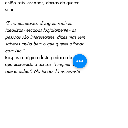
então saís, escapas, deixas de querer 
saber.
“E no entretanto, divagas, sonhas, 
idealizas - escapas fugidiamente - as 
pessoas são interessantes, dizes mas sem 
saberes muito bem o que queres afirmar 
com isto.”
Rasgas a página deste pedaço de papel 
que escreveste e pensas 
“ninguém vai 
querer saber”. No fundo, lá escreveste 
mais coisas que não fazem qualquer 
sentido.
Quotidianos
Comunicação Inquietante
Irina Marques
Escrita
Texto
Artes
Anos
Diário de Bordo
Comunicação Inquietante
Diário de Bordo