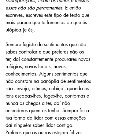
sobreposições, ficam as ruínas e mesmo 
essas não são permanentes.
 E então 
escreves, escreves este tipo de texto que 
mais parece que te lamentas ou que és 
utópica (e és).
Sempre fugiste de sentimentos que não 
sabes controlar e que preferes não os 
ter, daí constantemente procurares novos 
refúgios, novos locais, novos 
conhecimentos. Alguns sentimentos que 
não constam na panóplia de sentimentos 
são - inveja, ciúmes, cobiça - quando os 
tens escapas-lhes, foges-lhe, contornas e 
nunca os chegas a ter, daí não 
entenderes quem os tenha. Sempre foi a 
tua forma de lidar com essas emoções 
daí ninguém saber lidar contigo. 
Preferes que os outros estejam felizes 