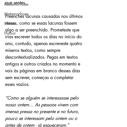
que sentes.
Metamorfoses
Metamorfoses
Preenches lacunas causadas nos últimos 
meses, como se essas lacunas fossem 
Infinito
algo a ser preenchido. Prometeste que 
Humor
irias escrever todos os dias no início do 
ano, contudo, apenas escreveste quatro 
míseros textos, como sempre 
descontextualizados. Pegas em textos 
antigos e outros criados no momento e 
vais às páginas em branco desses dias 
sem escrever, começas a completar 
esses vazios.
“Como se alguém se interessasse pelo 
nosso ontem… As pessoas vivem com 
imensa pressa no presente e no futuro, 
pouco se interessam pelo ontem ou o 
antes de ontem - já esqueceram.”