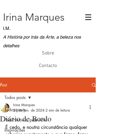
Irina Marques
I.M.
A História por trás da Arte, a beleza nos
detalhes
Sobre
Contacto
Post
Todos posts
Irina Marques
Todos posts
28 de jan. de 2024
2 min de leitura
Diário de Bordo
Pela História, pela Arte
É cedo, e noutra circunstância qualquer 
Inspirações