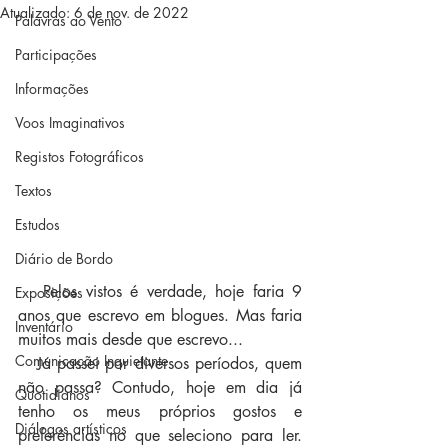
Atualizado:
6 de nov. de 2022
Palavras ao Vento
Participações
Informações
Voos Imaginativos
Registos Fotográficos
Textos
Estudos
Diário de Bordo
   Pelos vistos é verdade, hoje faria 9 
Exposições
anos que escrevo em blogues. Mas faria 
Inventário
muitos mais desde que escrevo... 
Comunicação Inquietante
   Já passei por diversos períodos, quem 
não passa? Contudo, hoje em dia já 
Quotidianos
tenho os meus próprios gostos e 
Diálogos artísticos
preferências no que seleciono para ler. 