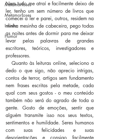
Nem tudo me atraí e facilmente deixo de 
Metamorfoses
ler, tenho um sem número de livros que 
Metamorfoses
comecei a ler e parei, outros, residem na 
minha mesinha de cabeceira, pego todas 
Infinito
as noites antes de dormir para me deixar 
Humor
levar pelas palavras de grandes 
escritores, teóricos, investigadores e 
professores. 
   Quanto às leituras online, seleciono a 
dedo o que sigo, não aprecio intrigas, 
contos de terror, artigos sem fundamento 
nem frases escritas pela metade, cada 
qual com seus gostos - o meu conteúdo 
também não será do agrado de toda a 
gente. Gosto de emoções, sentir que 
alguém transmite isso nos seus textos, 
sentimentos e humildade. Seres humanos 
com suas felicidades e suas 
desorientações e consigo facilmente 