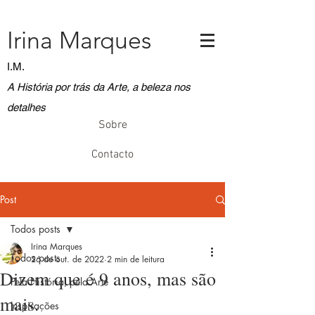
Irina Marques
I.M.
A História por trás da Arte, a beleza nos
detalhes
Sobre
Contacto
Post
Todos posts
Irina Marques
Todos posts
26 de out. de 2022
2 min de leitura
Dizem que é 9 anos, mas são
Pela História, pela Arte
mais.
Inspirações