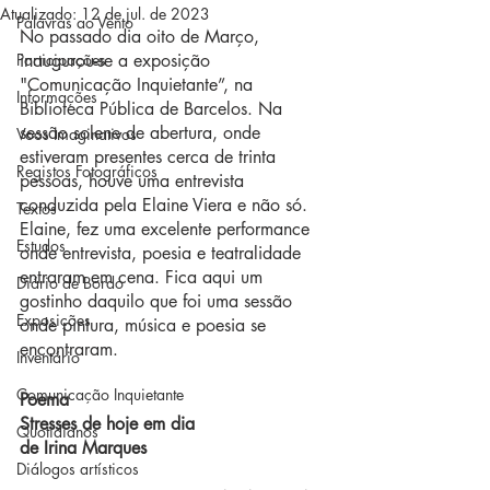
Atualizado:
12 de jul. de 2023
Palavras ao Vento
No passado dia oito de Março, 
Participações
inaugurou-se a exposição 
"Comunicação Inquietante”, na 
Informações
Biblioteca Pública de Barcelos. Na 
sessão solene de abertura, onde 
Voos Imaginativos
estiveram presentes cerca de trinta 
Registos Fotográficos
pessoas, houve uma entrevista 
conduzida pela Elaine Viera e não só. 
Textos
Elaine, fez uma excelente performance 
Estudos
onde entrevista, poesia e teatralidade 
entraram em cena. Fica aqui um 
Diário de Bordo
gostinho daquilo que foi uma sessão 
Exposições
onde pintura, música e poesia se 
encontraram.
Inventário
Comunicação Inquietante
Poema
Stresses de hoje em dia 
Quotidianos
de Irina Marques
Diálogos artísticos