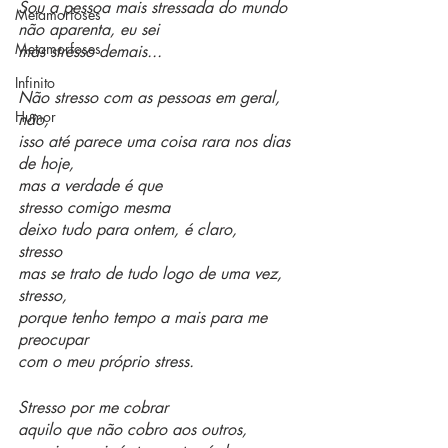
Sou a pessoa mais stressada do mundo
Metamorfoses
não aparenta, eu sei 
Metamorfoses
mas stresso demais... 
Infinito
Não stresso com as pessoas em geral, 
Humor
não, 
isso até parece uma coisa rara nos dias 
de hoje, 
mas a verdade é que 
stresso comigo mesma 
deixo tudo para ontem, é claro,
stresso 
mas se trato de tudo logo de uma vez, 
stresso, 
porque tenho tempo a mais para me 
preocupar 
com o meu próprio stress. 
Stresso por me cobrar 
aquilo que não cobro aos outros,