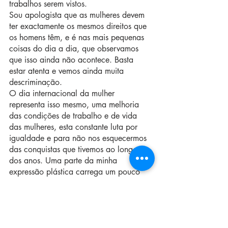
trabalhos serem vistos.
Sou apologista que as mulheres devem 
ter exactamente os mesmos direitos que 
os homens têm, e é nas mais pequenas 
coisas do dia a dia, que observamos 
que isso ainda não acontece. Basta 
estar atenta e vemos ainda muita 
descriminação. 
O dia internacional da mulher 
representa isso mesmo, uma melhoria 
das condições de trabalho e de vida 
das mulheres, esta constante luta por 
igualdade e para não nos esquecermos 
das conquistas que tivemos ao longo 
dos anos. Uma parte da minha 
expressão plástica carrega um pouco 
desta simbologia que aqui falamos hoje, 
mas não só, ela toca ainda em questões 
psicológicas que afetam este universo. 
Eu tento abordar uma temática vasta do 
ser humano. Não me considero feminista 