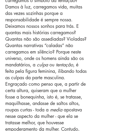
carregamos o símbolo da tentação? 
Damos à luz, carregamos vida, muitas 
das vezes sozinhas porque a 
responsabilidade é sempre nossa. 
Deixamos nossos sonhos para trás. E 
quantas mais histórias carregamos? 
Quantas não são assediadas? Violadas? 
Quantas narrativas “caladas” não 
carregamos em silêncio? Porque neste 
universo, onde os homens ainda são os 
mandatários, a 
culpa
 ou 
tentação
, é 
feita pela figura feminina, ilibando todas 
as culpas da parte masculina. 
Engraçado como penso que, a partir de 
certa altura, quiseram que a mulher 
fosse a bonequinha, isto é, se tratasse, 
maquilhasse, andasse de saltos altos, 
roupas curtas - toda a 
media
 apostava 
nesse aspecto da mulher - que ela se 
tratasse melhor, que houvesse 
empoderamento da mulher. Contudo, 