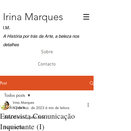
Irina Marques
I.M.
A História por trás da Arte, a beleza nos
detalhes
Sobre
Contacto
Post
Todos posts
Irina Marques
Todos posts
10 de mai. de 2023
6 min de leitura
Entrevista Comunicação
Pela História, pela Arte
Inquietante (I)
Inspirações