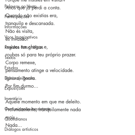
Palavras ao Vento
Anos que já perdi a conta.
Quando não existias era,
Participações
tranquila e descansada.
Informações
Não és visita, 
Voos Imaginativos
és invasão!
Insistes em chegar e, 
Registos Fotográficos
roubas só para teu próprio prazer.
Textos
Corpo remexe, 
Estudos
pensamento atinge a velocidade.
Diário de Bordo
Ignora, ignora.
Por fim durmo...
Exposições
Inventário
Aquele momento em que me deleito.
Comunicação Inquietante
Profundamente, tranquilamente nada 
mais...
Quotidianos
Nada...
Diálogos artísticos