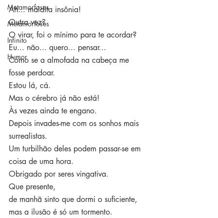
Metamorfoses
Ah... maldita insônia! 
Outra vez?
Metamorfoses
O virar, foi o mínimo para te acordar?
Infinito
Eu... não... quero... pensar...
Humor
Como se a almofada na cabeça me 
fosse perdoar.
Estou lá, cá. 
Mas o cérebro já não está!
Às vezes ainda te engano.
Depois invades-me com os sonhos mais 
surrealistas.
Um turbilhão deles podem passar-se em 
coisa de uma hora.
Obrigado por seres vingativa.
Que presente, 
de manhã sinto que dormi o suficiente, 
mas a ilusão é só um tormento.