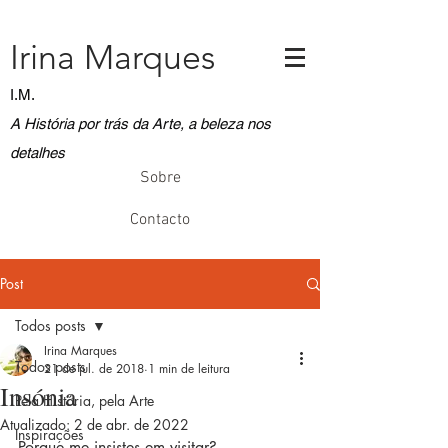
Irina Marques
I.M.
A História por trás da Arte, a beleza nos
detalhes
Sobre
Contacto
Post
Todos posts
Irina Marques
Todos posts
21 de jul. de 2018
1 min de leitura
Insónia
Pela História, pela Arte
Atualizado:
2 de abr. de 2022
Inspirações
Porque me insistes em visitar?