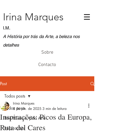
Irina Marques
I.M.
A História por trás da Arte, a beleza nos
detalhes
Sobre
Contacto
Post
Todos posts
Irina Marques
Todos posts
8 de jun. de 2025
3 min de leitura
Inspirações: Picos da Europa,
Pela História, pela Arte
Ruta del Cares
Inspirações