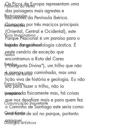
Os Picos da Europa representam uma 
Palavras ao Vento
das paisagens mais agrestes e 
Participações
fascinantes da Península Ibérica. 
Composto por três maciços principais 
Informações
(Oriental, Central e Ocidental), este 
Voos Imaginativos
Parque Nacional é um paraíso para o 
Registos Fotográficos
estudo da geomorfologia cárstica. É 
neste cenário de exceção que 
Textos
encontramos a Ruta del Cares 
Estudos
("Garganta Divina"), um trilho que não 
é apenas uma caminhada, mas uma 
Diário de Bordo
lição viva de história e geologia. Eu não 
Exposições
era para fazer o trilho, não ia 
preparada fisicamente mas, há coisas 
Inventário
que nos desafiam mais e para quem fez 
Comunicação Inquietante
o Caminho de Santiago este seria como 
Quotidianos
uma tarde de sol no parque, portanto 
arrisquei.
Diálogos artísticos