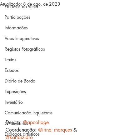
Atualizado:
8 de ago. de 2023
Palavras ao Vento
Participações
Informações
Voos Imaginativos
Registos Fotográficos
Textos
Estudos
Diário de Bordo
Exposições
Inventário
Comunicação Inquietante
Design: 
@apcollage
Quotidianos
Coordenação: 
@irina_marques
 & 
Diálogos artísticos
@karlaizidro