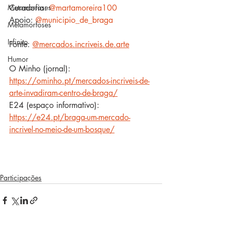
Curadoria: 
@martamoreira100
Metamorfoses
Apoio: 
@municipio_de_braga
Metamorfoses
Infinito
Fonte: 
@mercados.incriveis.de.arte
Humor
O Minho (jornal): 
https://ominho.pt/mercados-incriveis-de-
arte-invadiram-centro-de-braga/
E24 (espaço informativo): 
https://e24.pt/braga-um-mercado-
incrivel-no-meio-de-um-bosque/
Participações