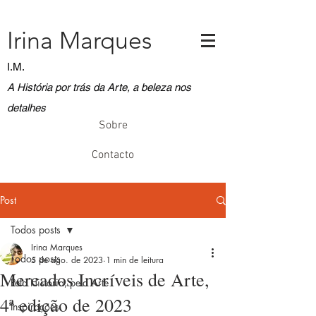
Irina Marques
I.M.
A História por trás da Arte, a beleza nos
detalhes
Sobre
Contacto
Post
Todos posts
Irina Marques
Todos posts
5 de ago. de 2023
1 min de leitura
Mercados Incríveis de Arte,
Pela História, pela Arte
4ª edição de 2023
Inspirações