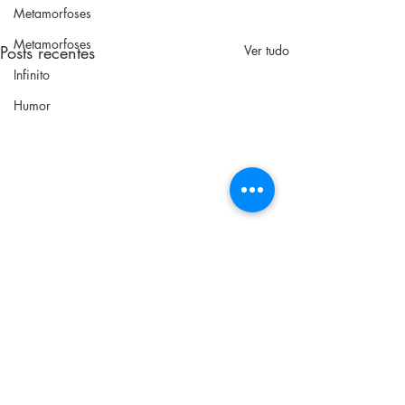
Metamorfoses
Metamorfoses
Posts recentes
Ver tudo
Infinito
Humor
Comentários