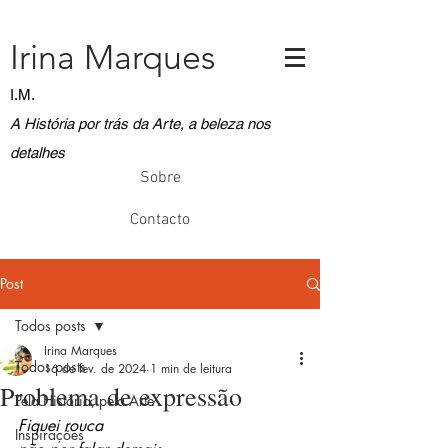
Irina Marques
I.M.
A História por trás da Arte, a beleza nos
detalhes
Sobre
Contacto
Post
Todos posts
Irina Marques
Todos posts
16 de fev. de 2024
1 min de leitura
Problema de expressão
Pela História, pela Arte
Fiquei rouca
Inspirações