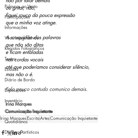
não por falar demais
Palavras ao Vento
ou gritar, não,
fiquei rouca da pouca expressão
Participações
que a minha voz atinge.
Informações
A rouquidão das palavras 
Voos Imaginativos
que não são ditas
Registos Fotográficos
e ficam entaladas
Textos
nas cordas vocais
até que poderíamos considerar silêncio,
Estudos
mas não o é.
Diário de Bordo
Falo pouco contudo comunico demais.
Exposições
Inventário
Irina Marques
Comunicação Inquietante
Comunicação Inquietante
Irina Marques
Escrita
Artes
Comunicação Inquietante
Quotidianos
Diálogos artísticos