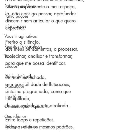
Palavras ao Vento
não é propriamente o meu espaço,
lá, não consigo pensar, aprofundar,
Participações
discernir nem articular o que quero 
Informações
expressar.
Voos Imaginativos
Prefiro o silêncio,
Registos Fotográficos
dos meus pensamentos, a processar,
raciocinar, analisar e transformar,
Textos
para que me possa identificar.
Estudos
Diário de Bordo
Em confins fechada,
sem possibilidade de flutuações,
Exposições
sinto-me programada, como que 
Inventário
manipulada,
de criatividade e arte atrofiada.
Comunicação Inquietante
Quotidianos
Entre loops e repetições,
Diálogos artísticos
todos os dias os mesmos padrões,