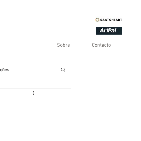
Sobre
Contacto
ações
es
Inventário
Infinito
Humor