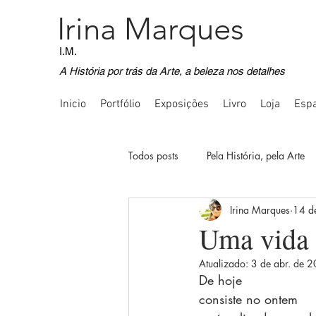
Irina Marques
I.M.
A História por trás da Arte, a beleza nos detalhes
Inicio
Portfólio
Exposições
Livro
Loja
Espa
Todos posts
Pela História, pela Arte
Irina Marques
14 d
Voos Imaginativos
Registos Fot
Uma vida
Atualizado:
3 de abr. de 
Comunicação Inquietante
Quot
De hoje
consiste no ontem