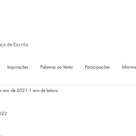
ço de Escrita
Inspirações
Palavras ao Vento
Participações
Inform
e nov. de 2021
1 min de leitura
ográficos
Textos
Estudos
Diário de Bordo
Exposiçõ
2022
idianos
Diálogos artísticos
Metamorfoses
Metamorfoses