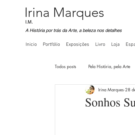
Irina Marques
I.M.
A História por trás da Arte, a beleza nos detalhes
Inicio
Portfólio
Exposições
Livro
Loja
Espa
Todos posts
Pela História, pela Arte
Irina Marques
28 d
Voos Imaginativos
Registos Fot
Sonhos Su
Comunicação Inquietante
Quot