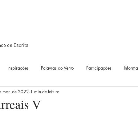
ço de Escrita
Inspirações
Palavras ao Vento
Participações
Inform
e mar. de 2022
1 min de leitura
ográficos
Textos
Estudos
Diário de Bordo
Exposiçõ
rreais V
idianos
Diálogos artísticos
Metamorfoses
Metamorfoses