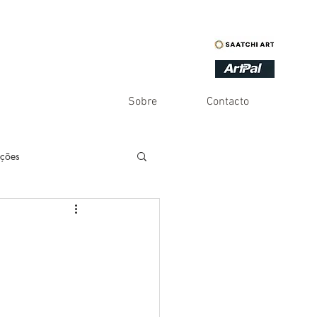
Sobre
Contacto
ações
es
Inventário
Infinito
Humor