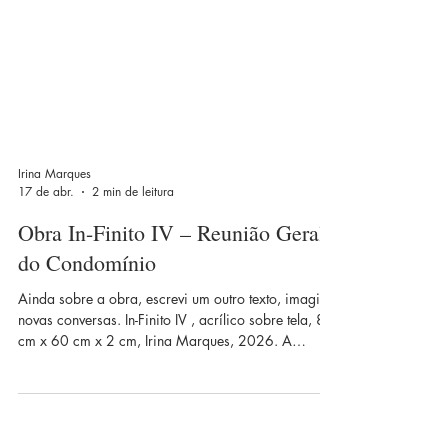
Irina Marques
17 de abr.
2 min de leitura
Obra In-Finito IV – Reunião Geral
do Condomínio
Ainda sobre a obra, escrevi um outro texto, imaginei
novas conversas. In-Finito IV , acrílico sobre tela, 80
cm x 60 cm x 2 cm, Irina Marques, 2026. A
reunião começou com o Vermelho a bater com o
martelo no centro da mesa a dizer: “Exijo a