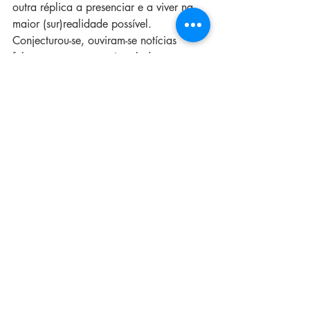
outra réplica a presenciar e a viver na 
maior (sur)realidade possível. 
Conjecturou-se, ouviram-se notícias 
falsas, o caos estava instalado nas 
pessoas fragilizadas, algumas já sem 
casa. Às 3 voltamos ao riad para trazer 
roupa quente e mantas para nos 
cobrirmos, e ali dormimos, ao relento, 
nas ruas de Marraquexe com inúmeras 
pessoas que haviam experienciado a 
mesma tragédia. Às 6 horas, voltamos 
para o riad e tentamos descansar mas o 
medo pairava sobre nós. Durante todo 
este tempo uma frase pulsava 
constantemente em mim "Oh meu Deus! 
Isto não nos está a acontecer!" 
Diário de Bordo
dia 09.09.2023