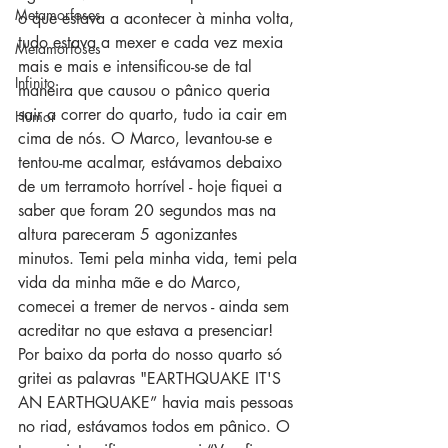
Metamorfoses
o que estava a acontecer à minha volta, 
tudo estava a mexer e cada vez mexia 
Metamorfoses
mais e mais e intensificou-se de tal 
Infinito
maneira que causou o pânico queria 
sair a correr do quarto, tudo ia cair em 
Humor
cima de nós. O Marco, levantou-se e 
tentou-me acalmar, estávamos debaixo 
de um terramoto horrível - hoje fiquei a 
saber que foram 20 segundos mas na 
altura pareceram 5 agonizantes 
minutos. Temi pela minha vida, temi pela 
vida da minha mãe e do Marco, 
comecei a tremer de nervos - ainda sem 
acreditar no que estava a presenciar! 
Por baixo da porta do nosso quarto só 
gritei as palavras "EARTHQUAKE IT'S 
AN EARTHQUAKE” havia mais pessoas 
no riad, estávamos todos em pânico. O 