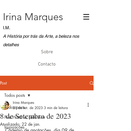
Irina Marques
I.M.
A História por trás da Arte, a beleza nos
detalhes
Sobre
Contacto
Post
Todos posts
Irina Marques
Todos posts
28 de set. de 2023
3 min de leitura
8 de Setembro de 2023
Pela História, pela Arte
Atualizado:
22 de jan.
Inspirações
Caderno de anotações, dia 09 de 