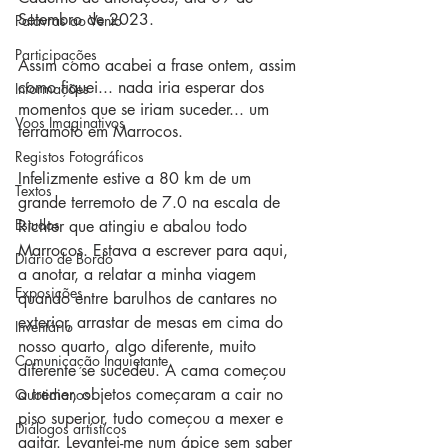
Setembro de 2023.
Palavras ao Vento
Participações
Assim como acabei a frase ontem, assim 
como fiquei... nada iria esperar dos 
Informações
momentos que se iriam suceder... um 
Voos Imaginativos
terramoto em Marrocos. 
Registos Fotográficos
Infelizmente estive a 80 km de um 
Textos
grande terremoto de 7.0 na escala de 
Estudos
Richter que atingiu e abalou todo 
Marrocos. Estava a escrever para aqui, 
Diário de Bordo
a anotar, a relatar a minha viagem 
Exposições
quando entre barulhos de cantares no 
exterior, arrastar de mesas em cima do 
Inventário
nosso quarto, algo diferente, muito 
Comunicação Inquietante
diferente se sucedeu. A cama começou 
a tremer, objetos começaram a cair no 
Quotidianos
piso superior, tudo começou a mexer e 
Diálogos artísticos
agitar. Levantei-me num ápice sem saber 