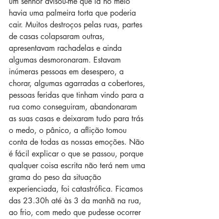
um senhor avisou-me que lá no meio 
havia uma palmeira torta que poderia 
cair. Muitos destroços pelas ruas, partes 
de casas colapsaram outras, 
apresentavam rachadelas e ainda 
algumas desmoronaram. Estavam 
inúmeras pessoas em desespero, a 
chorar, algumas agarradas a cobertores, 
pessoas feridas que tinham vindo para a 
rua como conseguiram, abandonaram 
as suas casas e deixaram tudo para trás 
o medo, o pânico, a aflição tomou 
conta de todas as nossas emoções. Não 
é fácil explicar o que se passou, porque 
qualquer coisa escrita não terá nem uma 
grama do peso da situação 
experienciada, foi catastrófica. Ficamos 
das 23.30h até às 3 da manhã na rua, 
ao frio, com medo que pudesse ocorrer 