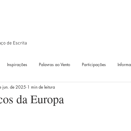
ço de Escrita
Inspirações
Palavras ao Vento
Participações
Inform
e jun. de 2025
1 min de leitura
ográficos
Textos
Estudos
Diário de Bordo
Exposiçõ
icos da Europa
idianos
Diálogos artísticos
Metamorfoses
Metamorfoses