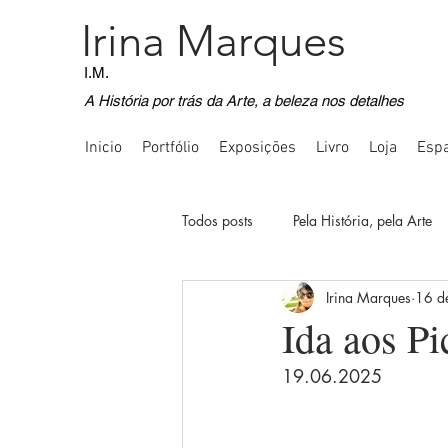
Irina Marques
I.M.
A História por trás da Arte, a beleza nos detalhes
Inicio
Portfólio
Exposições
Livro
Loja
Espa
Todos posts
Pela História, pela Arte
Irina Marques
16 d
Voos Imaginativos
Registos Fot
Ida aos P
19.06.2025
Comunicação Inquietante
Quot