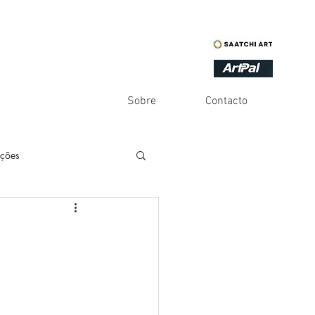
Sobre
Contacto
ações
es
Inventário
Infinito
Humor