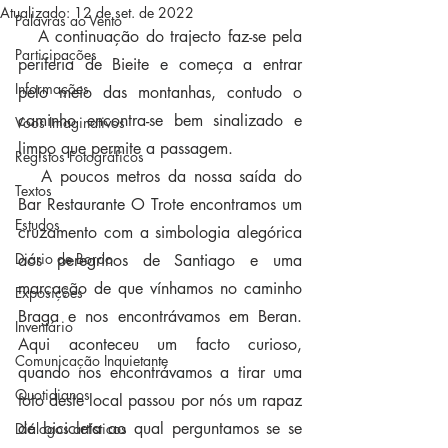
Atualizado:
12 de set. de 2022
Palavras ao Vento
   A continuação do trajecto faz-se pela 
Participações
periferia de Bieite e começa a entrar 
Informações
pelo meio das montanhas, contudo o 
caminho encontra-se bem sinalizado e 
Voos Imaginativos
limpo que permite a passagem. 
Registos Fotográficos
   A poucos metros da nossa saída do 
Textos
Bar Restaurante O Trote encontramos um 
Estudos
cruzamento com a simbologia alegórica 
Diário de Bordo
aos peregrinos de Santiago e uma 
marcação de que vínhamos no caminho 
Exposições
Braga e nos encontrávamos em Beran. 
Inventário
Aqui aconteceu um facto curioso, 
Comunicação Inquietante
quando nos encontrávamos a tirar uma 
Quotidianos
foto deste local passou por nós um rapaz 
de bicicleta ao qual perguntamos se se 
Diálogos artísticos