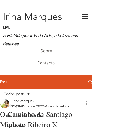
Irina Marques
I.M.
A História por trás da Arte, a beleza nos
detalhes
Sobre
Contacto
Post
Todos posts
Irina Marques
Todos posts
29 de ago. de 2022
4 min de leitura
O Caminho de Santiago -
Pela História, pela Arte
Minhoto Ribeiro X
Inspirações