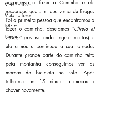
encontrava a fazer o Caminho e ele 
Metamorfoses
respondeu que sim, que vinha de Braga. 
Metamorfoses
Foi a primeira pessoa que encontramos a 
Infinito
fazer o caminho, desejamos 
“Ultreia et 
Humor
Suseia” 
(ressuscitando línguas mortas) e 
ele a nós e continuou a sua jornada. 
Durante grande parte do caminho feito 
pela montanha conseguimos ver as 
marcas da bicicleta no solo. Após 
trilharmos uns 15 minutos, começou a 
chover novamente.