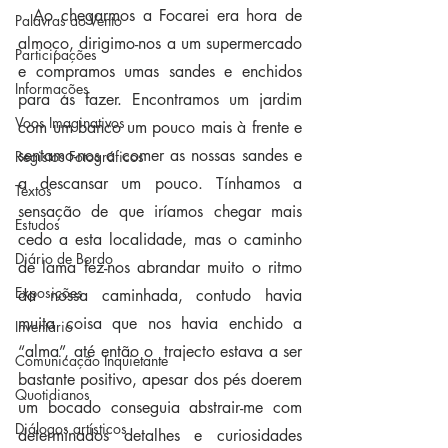
  Ao chegarmos a Focarei era hora de 
Palavras ao Vento
almoço, dirigimo-nos a um supermercado 
Participações
e compramos umas sandes e enchidos 
Informações
para as fazer. Encontramos um jardim 
Voos Imaginativos
com um banco um pouco mais à frente e 
sentamo-nos a comer as nossas sandes e 
Registos Fotográficos
a descansar um pouco. Tínhamos a 
Textos
sensação de que iríamos chegar mais 
Estudos
cedo a esta localidade, mas o caminho 
Diário de Bordo
de lama fez-nos abrandar muito o ritmo 
Exposições
da nossa caminhada, contudo havia 
muita coisa que nos havia enchido a 
Inventário
“alma”, até então o  trajecto estava a ser 
Comunicação Inquietante
bastante positivo, apesar dos pés doerem 
Quotidianos
um bocado conseguia abstrair-me com 
Diálogos artísticos
determinados detalhes e curiosidades 