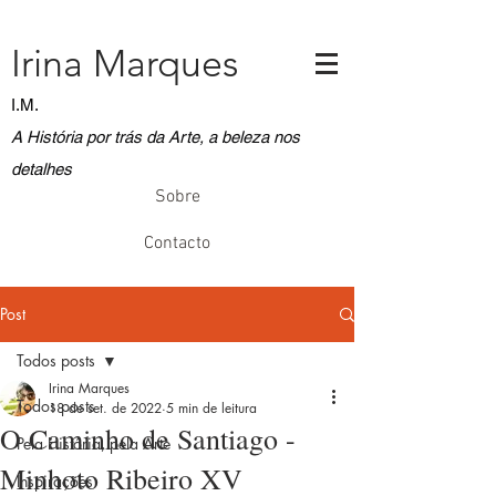
Irina Marques
I.M.
A História por trás da Arte, a beleza nos
detalhes
Sobre
Contacto
Post
Todos posts
Irina Marques
Todos posts
18 de set. de 2022
5 min de leitura
O Caminho de Santiago -
Pela História, pela Arte
Minhoto Ribeiro XV
Inspirações