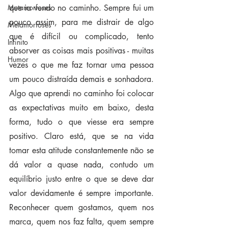
Metamorfoses
que ia vendo no caminho. Sempre fui um 
pouco assim, para me distrair de algo 
Metamorfoses
que é difícil ou complicado, tento 
Infinito
absorver as coisas mais positivas - muitas 
Humor
vezes o que me faz tornar uma pessoa 
um pouco distraída demais e sonhadora. 
Algo que aprendi no caminho foi colocar 
as expectativas muito em baixo, desta 
forma, tudo o que viesse era sempre 
positivo. Claro está, que se na vida 
tomar esta atitude constantemente não se 
dá valor a quase nada, contudo um 
equilíbrio justo entre o que se deve dar 
valor devidamente é sempre importante. 
Reconhecer quem gostamos, quem nos 
marca, quem nos faz falta, quem sempre 