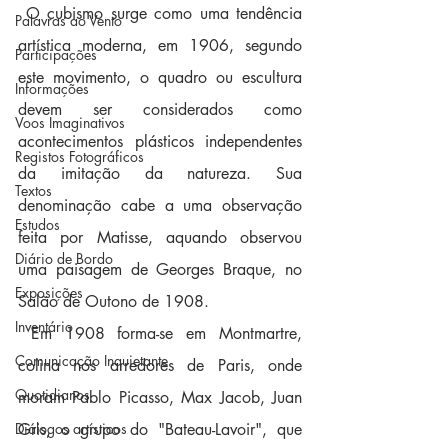
 O cubismo surge como uma tendência 
Palavras ao Vento
artística moderna, em 1906, segundo 
Participações
este movimento, o quadro ou escultura 
Informações
devem ser considerados como 
Voos Imaginativos
acontecimentos plásticos independentes 
Registos Fotográficos
da imitação da natureza. Sua 
Textos
denominação cabe a uma observação 
Estudos
feita por Matisse, aquando observou 
Diário de Bordo
uma paisagem de Georges Braque, no 
Exposições
Salão de Outono de 1908.  
Inventário
 Em 1908 forma-se em Montmartre, 
Comunicação Inquietante
colina nos arredores de Paris, onde 
Quotidianos
moram Pablo Picasso, Max Jacob, Juan 
Diálogos artísticos
Gris, o grupo do "Bateau-Lavoir", que 