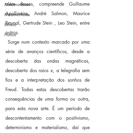
além desses, compreende Guillaume 
Metamorfoses
Apollinaire, André Salmon, Maurice 
Metamorfoses
Raynal, Gertrude Stein , Leo Stein, entre 
Infinito
outros.
Humor
 Surge num contexto marcado por uma 
série de avanços científicos, desde a 
descoberta das ondas magnéticas, 
descoberta dos raios x, a telegrafia sem 
fios e a interpretação dos sonhos de 
Freud. Todas estas descobertas trarão 
consequências de uma forma ou outra, 
para esta nova arte. É um período de 
descontentamento com o positivismo, 
determinismo e materialismo, daí que 