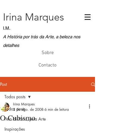
Irina Marques
I.M.
A História por trás da Arte, a beleza nos
detalhes
Sobre
Contacto
Post
Todos posts
Irina Marques
Todos posts
2 de ago. de 2008
6 min de leitura
O Cubismo
Pela História, pela Arte
Inspirações