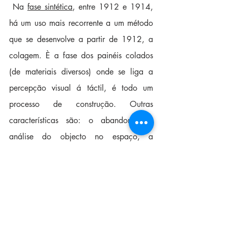
 Na 
fase sintética
, entre 1912 e 1914, 
há um uso mais recorrente a um método 
que se desenvolve a partir de 1912, a 
colagem. È a fase dos painéis colados 
(de materiais diversos) onde se liga a 
percepção visual á táctil, é todo um 
processo de construção. Outras 
características são: o abandono da 
análise do objecto no espaço, a 
excessiva fragmentação dos objetos e à 
destruição de sua estrutura, a ruptura 
com a figuração naturalista tradicional, 
o emprego de "sinais plásticos" 
livremente inventados. Uma obra que 