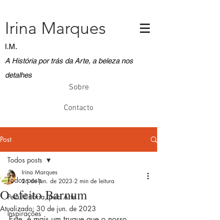
Irina Marques
I.M.
A História por trás da Arte, a beleza nos
detalhes
Sobre
Contacto
Post
Todos posts
Irina Marques
Todos posts
26 de jun. de 2023
2 min de leitura
O efeito Barnum
Pela História, pela Arte
Atualizado:
30 de jun. de 2023
Inspirações
Este, é mais um truque que o nosso 