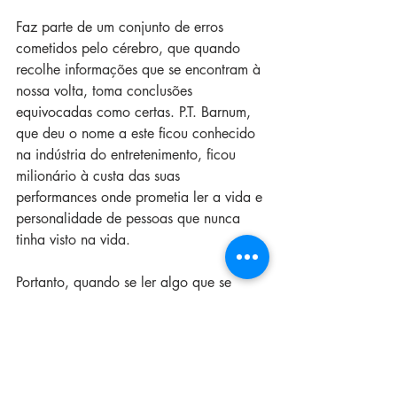
Faz parte de um conjunto de erros 
cometidos pelo cérebro, que quando 
recolhe informações que se encontram à 
nossa volta, toma conclusões 
equivocadas como certas. P.T. Barnum, 
que deu o nome a este ficou conhecido 
na indústria do entretenimento, ficou 
milionário à custa das suas 
performances onde prometia ler a vida e 
personalidade de pessoas que nunca 
tinha visto na vida. 
Portanto, quando se ler algo que se 
sente que é exclusivamente para nós, 
devemos ter em conta esta falácia, que 
no fundo é genérica e vaga e se 
aplicam a uma grande quantidade de 
pessoas. A validação subjectiva dá-se 