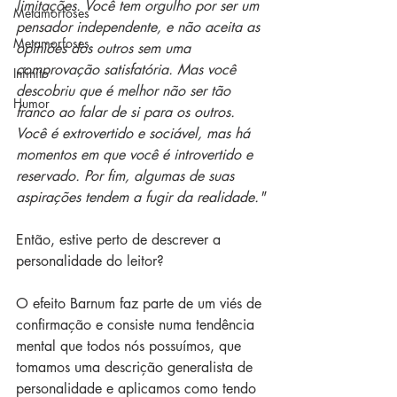
limitações. Você tem orgulho por ser um 
Metamorfoses
pensador independente, e não aceita as 
Metamorfoses
opiniões dos outros sem uma 
comprovação satisfatória. Mas você 
Infinito
descobriu que é melhor não ser tão 
Humor
franco ao falar de si para os outros. 
Você é extrovertido e sociável, mas há 
momentos em que você é introvertido e 
reservado. Por fim, algumas de suas 
aspirações tendem a fugir da realidade."
Então, estive perto de descrever a 
personalidade do leitor?
O efeito Barnum faz parte de um viés de 
confirmação e consiste numa tendência 
mental que todos nós possuímos, que 
tomamos uma descrição generalista de 
personalidade e aplicamos como tendo 