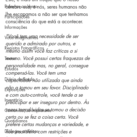
Palavras ao Vento
cérebro usa, e nós, seres humanos não 
lhe escapamos a não ser que tenhamos 
Participações
consciência do que está a acontecer.
Informações
"Você tem uma necessidade de ser 
Voos Imaginativos
querido e admirado por outros, e 
Registos Fotográficos
mesmo assim você faz críticas a si 
mesmo. Você possui certas fraquezas de 
Textos
personalidade mas, no geral, consegue 
Estudos
compensá-las. Você tem uma 
Diário de Bordo
capacidade não utilizada que ainda 
não a tomou em seu favor. Disciplinado 
Exposições
e com auto-controle, você tende a se 
Inventário
preocupar e ser inseguro por dentro. Às 
vezes tem dúvidas se tomou a decisão 
Comunicação Inquietante
certa ou se fez a coisa certa. Você 
Quotidianos
prefere certas mudanças e variedade, e 
Diálogos artísticos
fica insatisfeito com restrições e 