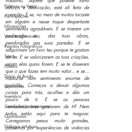
trabalho, aquele que puseste tanto 
Palavras ao Vento
esforço e dedicação, está ali feito de 
coração. E se, no meio de muitos tocaste 
Participações
em alguém e nesse toque despertaste 
Informações
sentimentos agradáveis. E se tiverem um 
pedacinho teu, das tuas obras, 
Voos Imaginativos
penduradas nas suas paredes. E se 
Registos Fotográficos
adquirirem um livro teu porque te gostam 
Textos
de ler. E se valorizarem as tuas criações, 
sejam elas quais forem. E se te disserem 
Estudos
que o que fazes tem muito valor... e se... 
Diário de Bordo
traduz-se num sentimento enorme de 
gratidão. Começas a deixar algumas 
Exposições
coisas para trás, acolhes e dás um 
Inventário
pouco de ti. E se as pessoas 
Comunicação Inquietante
verdadeiramente gostarem de ti? Nem 
todos estão aqui para te magoar. 
Quotidianos
Carregamos pesos muito grandes, 
Diálogos artísticos
passamos por experiências de vivências 