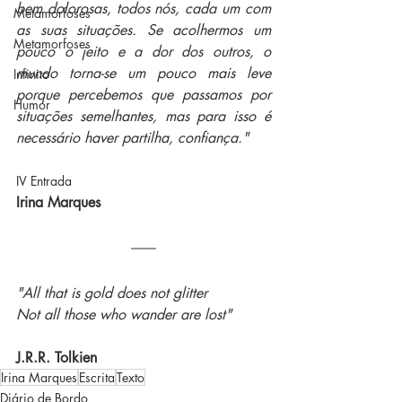
bem dolorosas, todos nós, cada um com 
Metamorfoses
as suas situações. Se acolhermos um 
Metamorfoses
pouco o jeito e a dor dos outros, o 
mundo torna-se um pouco mais leve 
Infinito
porque percebemos que passamos por 
Humor
situações semelhantes, mas para isso é 
necessário haver partilha, confiança." 
IV Entrada
Irina Marques
"All that is gold does not glitter
Not all those who wander are lost"
J.R.R. Tolkien
Irina Marques
Escrita
Texto
Diário de Bordo