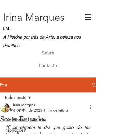
Irina Marques
I.M.
A História por trás da Arte, a beleza nos
detalhes
Sobre
Contacto
Post
Todos posts
Irina Marques
Todos posts
6 de jan. de 2023
1 min de leitura
Sexta Entrada
Pela História, pela Arte
"E se alguém te diz que gosta do teu 
Inspirações