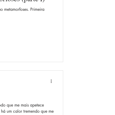
Infinito
Humor
o metamorfoses. Primeira
íodo que me mais apetece
- há um calor tremendo que me