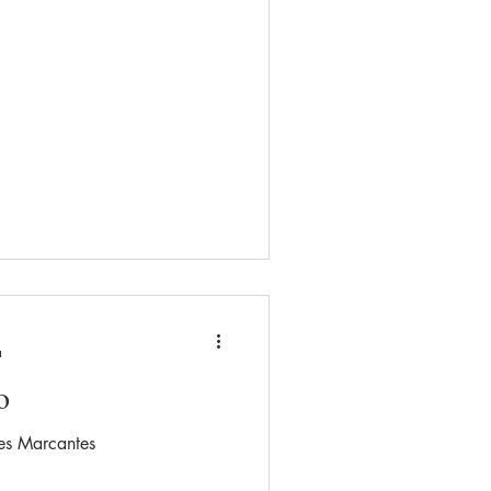
a
o
es Marcantes