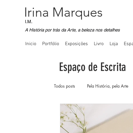
Irina Marques
I.M.
A História por trás da Arte, a beleza nos detalhes
Inicio
Portfólio
Exposições
Livro
Loja
Espa
Espaço de Escrita
Todos posts
Pela História, pela Arte
Voos Imaginativos
Registos Fot