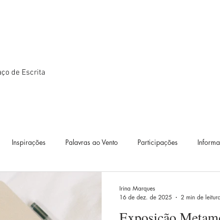
ço de Escrita
Inspirações
Palavras ao Vento
Participações
Inform
ográficos
Textos
Estudos
Diário de Bordo
Exposiçõ
Irina Marques
16 de dez. de 2025
2 min de leitur
Exposição Metamor