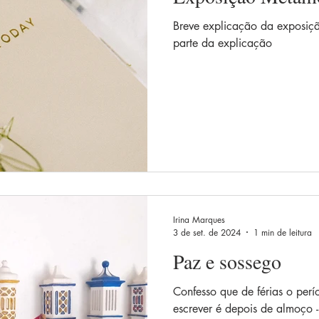
idianos
Diálogos artísticos
Metamorfoses
Metamorfoses
Breve explicação da exposiçã
parte da explicação
Irina Marques
3 de set. de 2024
1 min de leitura
Paz e sossego
Confesso que de férias o per
escrever é depois de almoço 