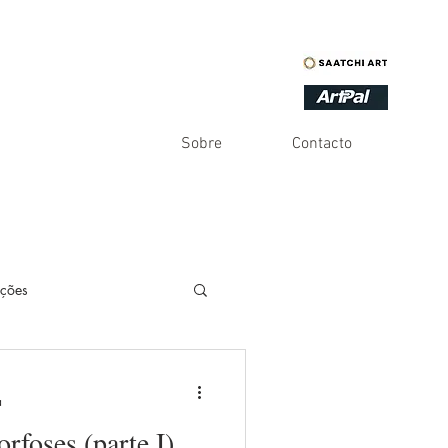
Sobre
Contacto
ações
es
Inventário
a
foses (parte I)