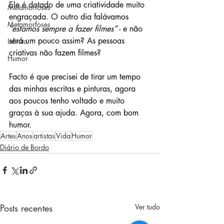
Ele é dotado de uma criatividade muito 
Metamorfoses
engraçada. O outro dia falávamos 
Metamorfoses
“estamos sempre a fazer filmes”
 - e não 
será um pouco assim? As pessoas 
Infinito
criativas não fazem filmes?
Humor
Facto é que precisei de tirar um tempo 
das minhas escritas e pinturas, agora 
aos poucos tenho voltado e muito 
graças à sua ajuda. Agora, com bom 
humor.
Artes
Anos
artistas
Vida
Humor
Diário de Bordo
Posts recentes
Ver tudo