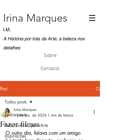
Irina Marques
I.M.
A História por trás da Arte, a beleza nos
detalhes
Sobre
Contacto
Post
Todos posts
Irina Marques
Todos posts
19 de jan. de 2024
1 min de leitura
Fazer filmes
Pela História, pela Arte
O outro dia, falava com um amigo 
Inspirações