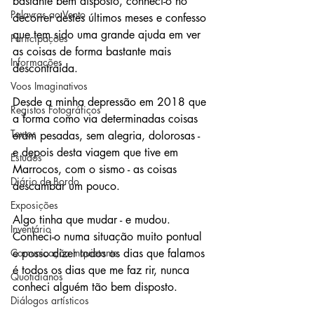
bastante bem disposto, conheci-o no 
Palavras ao Vento
decorrer destes últimos meses e confesso 
que tem sido uma grande ajuda em ver 
Participações
as coisas de forma bastante mais 
Informações
descontraída.
Voos Imaginativos
Desde a minha depressão em 2018 que 
Registos Fotográficos
a forma como via determinadas coisas 
Textos
eram pesadas, sem alegria, dolorosas -  
e depois desta viagem que tive em 
Estudos
Marrocos, com o sismo - as coisas 
Diário de Bordo
descambar um pouco.
Exposições
Algo tinha que mudar - e mudou. 
Inventário
Conheci-o numa situação muito pontual 
Comunicação Inquietante
e posso dizer todos os dias que falamos 
é todos os dias que me faz rir, nunca 
Quotidianos
conheci alguém tão bem disposto.
Diálogos artísticos