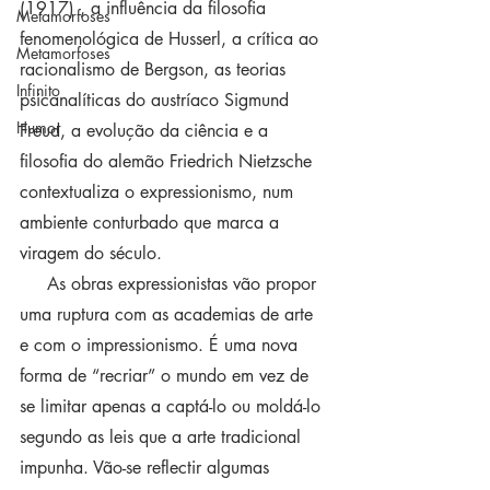
(1917) , a influência da filosofia 
Metamorfoses
fenomenológica de Husserl, a crítica ao 
Metamorfoses
racionalismo de Bergson, as teorias 
Infinito
psicanalíticas do austríaco Sigmund 
Humor
Freud, a evolução da ciência e a 
filosofia do alemão Friedrich Nietzsche 
contextualiza o expressionismo, num 
ambiente conturbado que marca a 
viragem do século.
     As obras expressionistas vão propor 
uma ruptura com as academias de arte 
e com o impressionismo. É uma nova 
forma de “recriar” o mundo em vez de 
se limitar apenas a captá-lo ou moldá-lo 
segundo as leis que a arte tradicional 
impunha. Vão-se reflectir algumas 