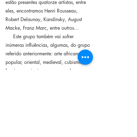
estão presentes quatorze artistas, entre 
eles, encontramos Henri Rousseau, 
Robert Delaunay, Kandinsky, August 
Macke, Franz Marc, entre outros…
     Este grupo também vai sofrer 
inúmeras influências, algumas, do grupo 
referido anteriormente: arte africana, 
popular, oriental, medieval, cubismo, 
fauvismo, raionismo e mesmo de 
desenhos infantis - o que leva a uma 
diversidade de expressões. Pretendem 
uma relação entre as artes visuais e a 
música, a cor com associações 
espirituais simbólicas e toda essa 
filosofia vai ser teorizada por 
Kandinsky. Nos seus livros, explora e 