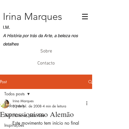
Irina Marques
I.M.
A História por trás da Arte, a beleza nos
detalhes
Sobre
Contacto
Post
Todos posts
Irina Marques
Todos posts
30 de jul. de 2008
4 min de leitura
Expressionismo Alemão
Pela História, pela Arte
     Este movimento tem início no final 
Inspirações