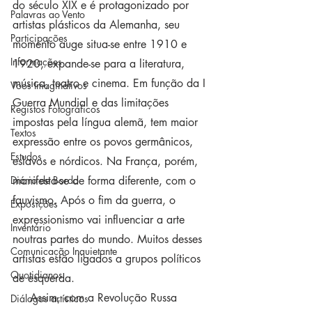
do século XIX e é protagonizado por 
Palavras ao Vento
artistas plásticos da Alemanha, seu 
Participações
momento auge situa-se entre 1910 e 
Informações
1920, expande-se para a literatura, 
música, teatro e cinema. Em função da I 
Voos Imaginativos
Guerra Mundial e das limitações 
Registos Fotográficos
impostas pela língua alemã, tem maior 
Textos
expressão entre os povos germânicos, 
Estudos
eslavos e nórdicos. Na França, porém, 
Diário de Bordo
manifesta-se de forma diferente, com o 
fauvismo. Após o fim da guerra, o 
Exposições
expressionismo vai influenciar a arte 
Inventário
noutras partes do mundo. Muitos desses 
Comunicação Inquietante
artistas estão ligados a grupos políticos 
Quotidianos
de esquerda.
     Assim, com a Revolução Russa 
Diálogos artísticos