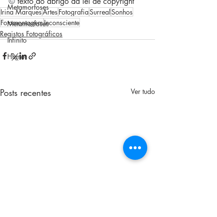
© 
texto ao abrigo da lei de copyright
Metamorfoses
Irina Marques
Artes
Fotografia
Surreal
Sonhos
Fotomontagem
Inconsciente
Metamorfoses
Registos Fotográficos
Infinito
Humor
Posts recentes
Ver tudo