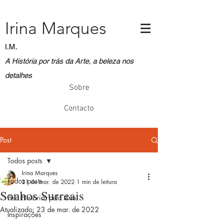
Irina Marques
I.M.
A História por trás da Arte, a beleza nos
detalhes
Sobre
Contacto
Post
Todos posts
Irina Marques
Todos posts
21 de mar. de 2022
1 min de leitura
Sonhos Surreais
Pela História, pela Arte
Atualizado:
23 de mar. de 2022
Inspirações