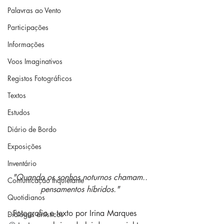
Palavras ao Vento
Participações
Informações
Voos Imaginativos
Registos Fotográficos
Textos
Estudos
Diário de Bordo
Exposições
Inventário
"Quando os sonhos noturnos chamam..
Comunicação Inquietante
pensamentos híbridos."
Quotidianos
- Fotografia e texto por Irina Marques
Diálogos artísticos