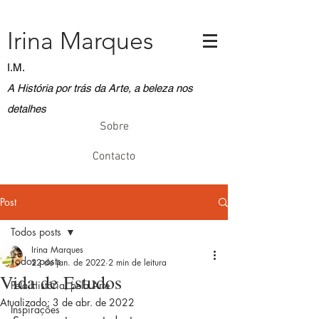
Irina Marques
I.M.
A História por trás da Arte, a beleza nos
detalhes
Sobre
Contacto
Post
Todos posts
Irina Marques
Todos posts
22 de jan. de 2022
2 min de leitura
Vida de Estudos
Pela História, pela Arte
Atualizado:
3 de abr. de 2022
Inspirações