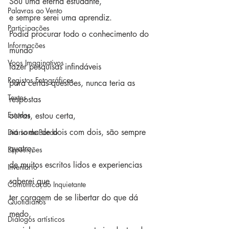
Sou uma eterna estudante,
Palavras ao Vento
e sempre serei uma aprendiz.
Participações
Podia procurar todo o conhecimento do 
Informações
mundo
Voos Imaginativos
fazer pesquisas infindáveis
Registos Fotográficos
para certas questões, nunca teria as 
Textos
respostas
Estudos
outras, estou certa,
na soma de dois com dois, são sempre 
Diário de Bordo
quatro, 
Exposições
de muitos escritos lidos e experiencias 
Inventário
saberei que 
Comunicação Inquietante
ter coragem de se libertar do que dá 
Quotidianos
medo,
Diálogos artísticos