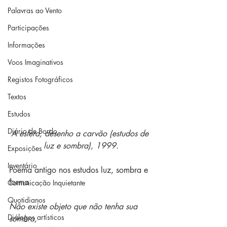
Palavras ao Vento
Participações
Informações
Voos Imaginativos
Registos Fotográficos
Textos
Estudos
Diário de Bordo
A esfera, desenho a carvão (estudos de 
luz e sombra), 1999.
Exposições
Inventário
Poema antigo nos estudos luz, sombra e 
forma
Comunicação Inquietante
Quotidianos
Não existe objeto que não tenha sua 
Diálogos artísticos
sombra,