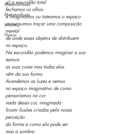
só a escuridão total
Metamorfoses
fechamos os olhos
Metamorfoses
e imaginamos ou tateamos o espaço
conseguimos traçar uma composição 
Infinito
mental
Humor
de onde esses objetos de distribuem
no espaço.
Na escuridão podemos imaginar a sua 
textura
as suas cores mas todas elas
vêm da sua forma.
Acendemos as luzes e vemos
no espaço imaginativo de como 
pensaríamos na cor
nada dessa cor, imaginada
foram ilusões criadas pela nossa 
perceção
da forma e como ela pode ser
mas a sombra