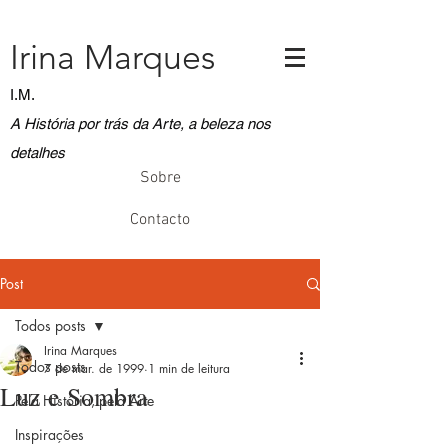
Irina Marques
I.M.
A História por trás da Arte, a beleza nos
detalhes
Sobre
Contacto
Post
Todos posts
Irina Marques
Todos posts
7 de mar. de 1999
1 min de leitura
Luz e Sombra
Pela História, pela Arte
Inspirações