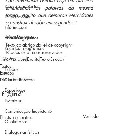
constantemente porque hoje em dia não 
Palavras ao Vento
entendemos as palavras da mesma 
forma. Aquilo que demorou eternidades 
Participações
a construir desaba em segundos."
Informações
Irina Marques
Voos Imaginativos
Texto ao abrigo da lei de copyright
Registos Fotográficos
®Todos os direitos reservados
Textos
Irina Marques
Escrita
Texto
Estudos
Textos
Estudos
Estudos
Diário de Bordo
Diário de Bordo
Exposições
Inventário
Comunicação Inquietante
Posts recentes
Ver tudo
Quotidianos
Diálogos artísticos