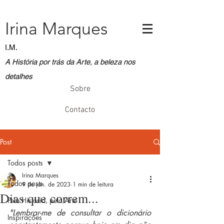
Irina Marques
I.M.
A História por trás da Arte, a beleza nos
detalhes
Sobre
Contacto
Post
Todos posts
Irina Marques
Todos posts
9 de jan. de 2023
1 min de leitura
Dias que correm...
Pela História, pela Arte
"Lembrar-me de consultar o dicionário 
Inspirações