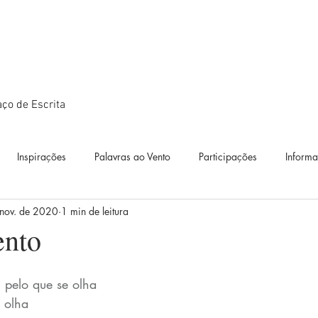
ço de Escrita
Inspirações
Palavras ao Vento
Participações
Inform
 nov. de 2020
1 min de leitura
ográficos
Textos
Estudos
Diário de Bordo
Exposiçõ
ento
idianos
Diálogos artísticos
Metamorfoses
Metamorfoses
 pelo que se olha
 olha