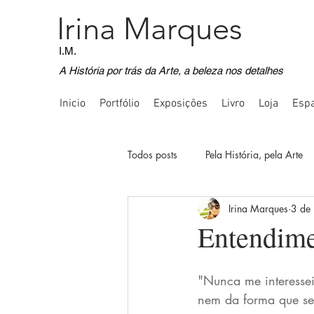
Irina Marques
I.M.
A História por trás da Arte, a beleza nos detalhes
Inicio
Portfólio
Exposições
Livro
Loja
Espa
Todos posts
Pela História, pela Arte
Irina Marques
3 de
Voos Imaginativos
Registos Fot
Entendim
Comunicação Inquietante
Quot
"Nunca me interessei
nem da forma que se