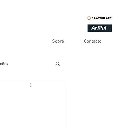
Sobre
Contacto
ações
es
Inventário
Infinito
Humor