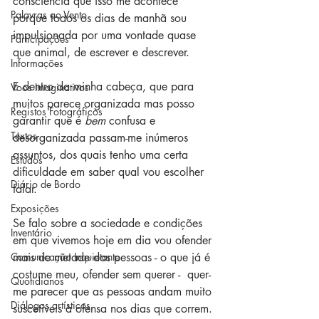
consciência que isso me acontece 
Palavras ao Vento
porque todos os dias de manhã sou 
impulsionada por uma vontade quase 
Participações
que animal, de escrever e descrever.
Informações
E dentro da minha cabeça, que para 
Voos Imaginativos
muitos parece organizada mas posso 
Registos Fotográficos
garantir que é 
bem
 confusa e 
Textos
desorganizada passam-me inúmeros 
assuntos, dos quais tenho uma certa 
Estudos
dificuldade em saber qual vou escolher 
Diário de Bordo
falar.
Exposições
Se falo sobre a sociedade e condições 
Inventário
em que vivemos hoje em dia vou ofender 
Comunicação Inquietante
mais de metade das pessoas - o que já é 
costume meu, ofender sem querer -  quer-
Quotidianos
me parecer que as pessoas andam muito 
Diálogos artísticos
suscetíveis à ofensa nos dias que correm.