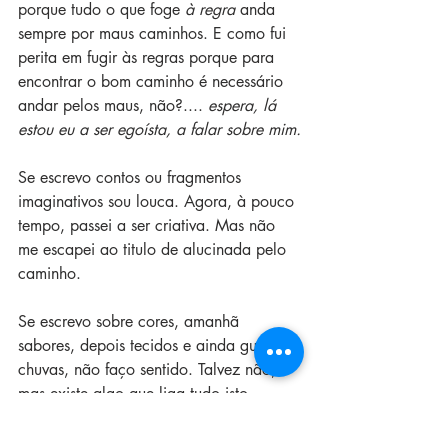
porque tudo o que foge 
à regra
 anda 
sempre por maus caminhos. E como fui 
perita em fugir às regras porque para 
encontrar o bom caminho é necessário 
andar pelos maus, não?.... 
espera, lá 
estou eu a ser egoísta, a falar sobre mim.
Se escrevo contos ou fragmentos 
imaginativos sou louca. Agora, à pouco 
tempo, passei a ser criativa. Mas não 
me escapei ao titulo de alucinada pelo 
caminho.
Se escrevo sobre cores, amanhã 
sabores, depois tecidos e ainda guarda-
chuvas, não faço sentido. Talvez não, 
mas existe algo que liga tudo isto.
Se opino, sou polémica, por isso calo. E 