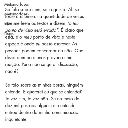
Metamorfoses
Se falo sobre mim, sou egoísta. Ah se 
Metamorfoses
fosse a enumerar a quantidade de vezes 
que me leem os textos e dizem 
"o teu 
Infinito
ponto de vista está errado". 
É claro que 
Humor
está, é o 
meu
 ponto de vista e neste 
espaço é onde 
eu 
posso escrever. As 
pessoas podem concordar ou não. Que 
discordem ao menos provoca uma 
reação. Pena não se gerar discussão, 
não é?
Se falo sobre as minhas obras, ninguém 
entende. E quererei eu que se entenda? 
Talvez sim, talvez não. Se no meio de 
dez mil pessoas alguém me entender 
entrou dentro da minha comunicação 
inquietante.