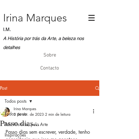
Irina Marques
I.M.
A História por trás da Arte, a beleza nos
detalhes
Sobre
Contacto
Post
Todos posts
Irina Marques
Todos posts
3 de out. de 2023
2 min de leitura
Passo dias...
Pela História, pela Arte
Passo dias sem escrever, verdade, tenho 
Inspirações