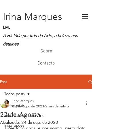
Irina Marques
I.M.
A História por trás da Arte, a beleza nos
detalhes
Sobre
Contacto
Post
Todos posts
Irina Marques
Todos posts
22 de ago. de 2023
2 min de leitura
22 de Agosto
Pela História, pela Arte
Atualizado:
24 de ago. de 2023
Inspirações
Hoje faço anos, e por norma, nesta data 