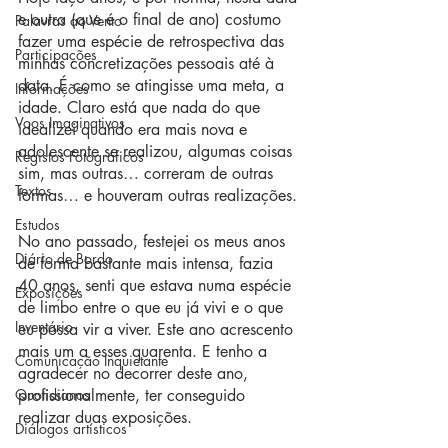
e outra (que é o final de ano) costumo 
Palavras ao Vento
fazer uma espécie de retrospectiva das 
Participações
minhas concretizações pessoais até à 
data. É como se atingisse uma meta, a 
Informações
idade. Claro está que nada do que 
Voos Imaginativos
idealizei quando era mais nova e 
adolescente se realizou, algumas coisas 
Registos Fotográficos
sim, mas outras… correram de outras 
Textos
formas… e houveram outras realizações.
Estudos
No ano passado, festejei os meus anos 
Diário de Bordo
de forma bastante mais intensa, fazia 
40 anos, senti que estava numa espécie 
Exposições
de limbo entre o que eu já vivi e o que 
Inventário
eu possa vir a viver. Este ano acrescento 
mais um a esses quarenta. E tenho a 
Comunicação Inquietante
agradecer no decorrer deste ano, 
Quotidianos
profissionalmente, ter conseguido 
realizar duas exposições.
Diálogos artísticos