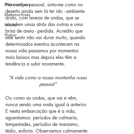
Metamorfoses
No campo pessoal, sinto-me como no 
deserto ainda sem lá ter ido - ambiente 
Metamorfoses
árido, com leveza de ondas, que se 
sucedem umas atrás das outras e uma 
Infinito
brisa de areia - perdida. Acredito que 
Humor
este sentir não vai durar muito, quando 
determinados eventos acontecem na 
nossa vida passamos por momentos 
mais baixos mas depois eles têm a 
tendência a subir novamente. 
“A vida como a nossa montanha russa 
pessoal”
Ou como as ondas, que vai e vêm, 
nunca sendo uma onda igual à anterior. 
E nesta embarcação que é a vida, 
aguentamos: períodos de calmaria, 
tempestades, períodos de marasmo, 
tédio, euforia. Observamos calmamente 