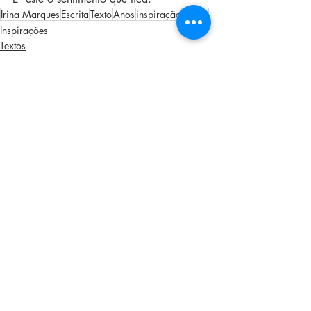
Irina Marques
Escrita
Texto
Anos
inspiração
Textos
Inspirações
Textos
Palavras ao Vento
Posts recentes
Ver tudo