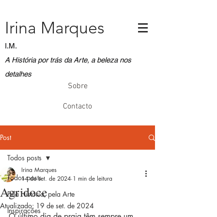
Irina Marques
I.M.
A História por trás da Arte, a beleza nos
detalhes
Sobre
Contacto
Post
Todos posts
Irina Marques
Todos posts
14 de set. de 2024
1 min de leitura
Agridoce
Pela História, pela Arte
Atualizado:
19 de set. de 2024
Inspirações
O último dia de praia têm sempre um 