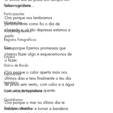
Palavras ao Vento
sabor agridoce... 
Participações
Ora porque nos lembramos 
Informações
perfeitamente como foi o dia de 
chegada e, já tão depressa estamos a 
Voos Imaginativos
partir.
Registos Fotográficos
Ora porque fizemos promessas que 
Textos
iríamos fazer algo e esquecemo-nos de 
Estudos
o fazer.
Diário de Bordo
Ora porque o calor aperta mais nos 
Exposições
últimos dias e tens finalmente o teu dia 
Inventário
de praia sem vento, com calor e a água 
com uma temperatura quente.
Comunicação Inquietante
Quotidianos
Ora porque o mar no último dia te 
Diálogos artísticos
resolveu desafiar e tornar a bandeira 