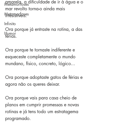
amarela, a dificuldade de ir à água e o 
Metamorfoses
mar revolto torna-o ainda mais 
Metamorfoses
irresistíveis.
Infinito
Ora porque já entraste na rotina, a das 
Humor
férias.
Ora porque te tornaste indiferente e 
esqueceste completamente o mundo 
mundano, físico, concreto, lógico...
Ora porque adoptaste gatos de férias e 
agora não os queres deixar.
Ora porque vais para casa cheio de 
planos em cumprir promessas e novas 
rotinas e já tens todo um estratagema 
programado.